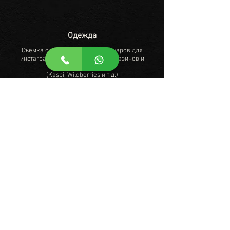
Одежда
Съемка одежды, обуви, аксессуаров для
инстаграм страниц, интернет-магазинов и
маркетплейсов
(Kaspi, Wildberries и т.д.)
от 30 000
₸
подробнее
Предметная и Фуд-съемка
Для ресторанов, кафе, доставок, инстаграм
страниц, интернет-магазинов и маркетплейсов
(Kaspi, Wildberries и т.д.)
от 30 000
₸
подробнее