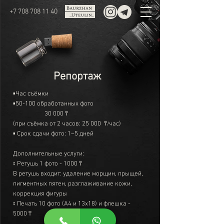
+7 708 708 11 40
Репортаж
▪️Час съёмки
▪️50-100 обработанных фото
30 000
₸
(при съёмка от 2 часов: 25 000
час)
₸/
▪️
Срок сдачи фото: 1–5 дней
Дополнительные услуги:
▫️ Ретушь 1 фото - 1000
₸
В ретушь входит: удаление морщин, прыщей,
пигментных пятен, разглаживание кожи,
коррекция фигуры
▫️ Печать 10 фото (А4 и 13х18) и флешка -
5000
₸