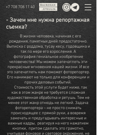
+7 708 708 11 40
- Зачем мне нужна репортажная
съемка?
В жизни человека, начиная с его
рождения, памятных дней предостаточно.
Выписка с роддома, тусау кесу, годовщина и
так по мере его взросления. А
фотография гениальное изобретение
человечества! Мы можем запечатлеть эти
прекрасные мгновения нашей жизни. И все
это запечатлеть нам поможет фоторепортер.
Его нанимают не только для конференции и
прочих деловых событий.
Стоимость этой услуги будет ниже, так
как в этом жанре не требуется сложная
художественная обработка и ретушь. Тем не
менее этот жанр отнюдь не легкий. Задача
фоторепортера – не просто снимать
происходящее с прямой руки, а вовремя
замечать и предугадывать интересные и
важные кадры,
реагируя на него нажатием
кнопки, притом сделать это грамотно,
учитывая фоновое и световое окружение, не