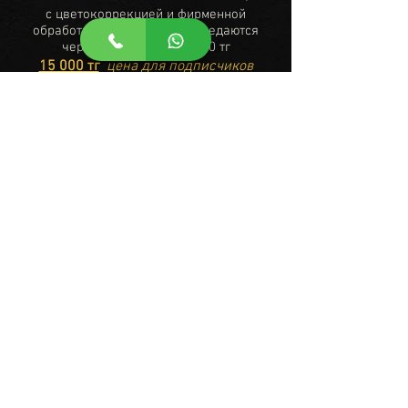
с цветокоррекцией и фирменной
обработкой; фотографии передаются
через «облако») - 17 000 тг
15 000 тг
цена для подписчиков
инстаграм
⭐⭐Пакет «Стандарт» (час съемки; 50-100
фото с цветокоррекцией и фирменной
обработкой; фотографии будут переданы
в индивидуально оформленном диске и в
красивом боксе; 10 лучших фото будут
распечатаны в формате а4 и/или 13*18) -
22 000 тг
20 000 тг
цена для подписчиков
инстаграм
⚡Срок сдачи фотографии с часовой
фотосессии: 3-5 дней.
⚡⚡⚡Услуга "Экспресс обработка" (1 день)
стоит 5000 тг.
© Baurzhan Uteulin