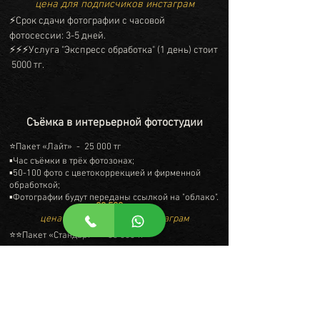
цена для подписчиков инстаграм
⚡Срок сдачи фотографии с часовой
фотосессии: 3-5 дней.
⚡⚡⚡Услуга "Экспресс обработка" (1 день) стоит
5000 тг.
Съёмка в интерьерной фотостудии
⭐Пакет «Лайт» - 25 000 тг
▪Час съёмки в трёх фотозонах;
▪50-100 фото с цветокоррекцией и фирменной
обработкой;
▪Фотографии будут переданы ссылкой на "облако".
22 500 тг
цена для подписчиков инстаграм
⭐⭐Пакет «Стандарт» - 30 000 тг
▪Час съёмки в трёх фотозонах;
▪50-100 фото с цветокоррекцией и фирменной
обработкой;
▪ 5 лучших фото будут с детальной обработкой и
ретушью);
▪Фотографии будут переданы ссылкой на "облако".
27 000 тг