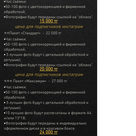
▪Час съёмки;
▪50-100 фото с цветокоррекцией и фирменной
обработкой;
▪Фотографии будут переданы ссылкой на "облако".
15 000 тг
цена для подписчиков инстаграм
⭐⭐Пакет «Стандарт» - 22 000 тг
▪Час съёмки;
▪50-100 фото с цветокоррекцией и фирменной
обработкой;
▪ 5 лучших фото будут с детальной обработкой и
ретушью);
▪Фотографии будут переданы ссылкой на "облако".
20 000 тг
цена для подписчиков инстаграм
⭐⭐⭐ Пакет «Максимум» - 27 000 тг
▪Час съёмки;
▪50-100 фото с цветокоррекцией и фирменной
обработкой;
▪ 5 лучших фото будут с детальной обработкой и
ретушью);
▪10 лучших фото будут распечатаны в формате А4
и/или 13*18;
▪Фотографии будут переданы в индивидуально
оформленном диске и в красивом боксе.
24 000 тг