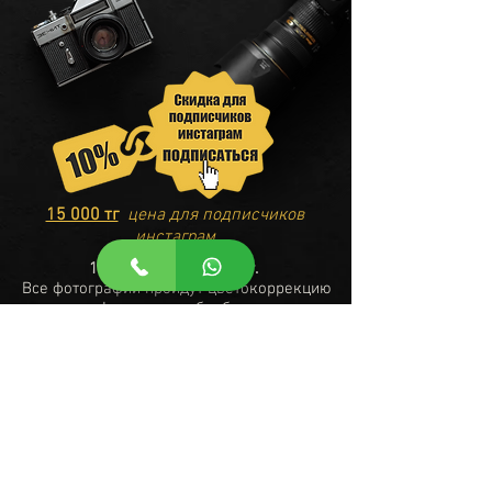
15 000 тг
цена для подписчиков
инстаграм
1 час съемки 17 000 тг.
Все фотографии пройдут цветокоррекцию
и фирменную обработку.
На 1 позицию (вещь/образ) уходит от 2 до
5 минут, в зависимости от задачи и
сложности картинки. Более точную
информацию сможете узнать
проконсультировавшись со мной по
телефону
⚡Срок сдачи фотографии с часовой
фотосессии: 3-5 дней.